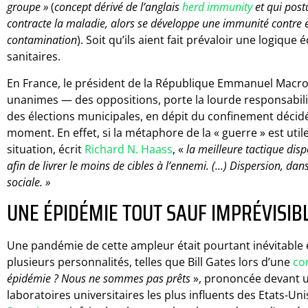
groupe »
(
concept dérivé de l’anglais
herd immunity
et qui pos
contracte la maladie, alors se développe une immunité contre e
contamination
). Soit qu’ils aient fait prévaloir une logiqu
sanitaires.
En France, le président de la République Emmanuel Macr
unanimes — des oppositions, porte la lourde responsabili
des élections municipales, en dépit du confinement déci
moment. En effet, si la métaphore de la « guerre » est util
situation, écrit
Richard N. Haass
, «
la meilleure tactique disp
afin de livrer le moins de cibles à l’ennemi. (…) Dispersion, dans
sociale. »
UNE ÉPIDÉMIE TOUT SAUF IMPRÉVISI
Une pandémie de cette ampleur était pourtant inévitable et 
plusieurs personnalités, telles que Bill Gates lors d’une
co
épidémie ? Nous ne sommes pas prêts
», prononcée devant un
laboratoires universitaires les plus influents des Etats-Uni