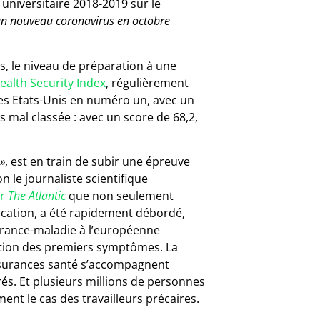
 universitaire 2018-2019 sur le
’un nouveau coronavirus en octobre
es, le niveau de préparation à une
ealth Security Index
, régulièrement
 les Etats-Unis en numéro un, avec un
s mal classée : avec un score de 68,2,
»
, est en train de subir une épreuve
on le journaliste scientifique
ur
The Atlantic
que non seulement
ication, a été rapidement débordé,
surance-maladie à l’européenne
rition des premiers symptômes. La
ssurances santé s’accompagnent
és. Et plusieurs millions de personnes
nt le cas des travailleurs précaires.