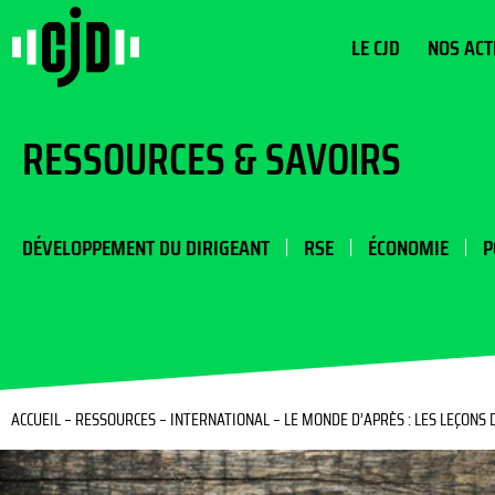
LE CJD
NOS ACT
RESSOURCES & SAVOIRS
DÉVELOPPEMENT DU DIRIGEANT
RSE
ÉCONOMIE
P
ACCUEIL
–
RESSOURCES
–
INTERNATIONAL
–
LE MONDE D’APRÈS : LES LEÇONS 