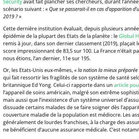
Security
avait fait plancher ses chercheurs, durant l’année
scénario suivant : «
Que se passerait-il en cas d’apparition d
2019 ?
»
Cette dernière institution évaluait, depuis plusieurs anné
épidémie de la plupart des Etats de la planète : le
Global H
remis à jour, dans son dernier classement (2019), plaçait
score impressionnant de 83,5 sur 100. La France n’était pa
nous étions, l’an dernier, 11e sur 195.
Or, les Etats-Unis eux-mêmes, «
la nation la mieux préparée 
qui fait ressortir les fragilités de son système de santé sel
britannique Ed Yong
.
Celui-ci rapporte dans un
article po
l’appareil de soins américain, malgré son extrême sophist
mais aussi que l’inexistence d’un système universel d’as
dissuade certains malades de se faire soigner dès l’appa
couverture maladie de la population est médiocre. Les a
généralement de lourdes franchises, à la charge des assur
ne bénéficient d’aucune assurance médicale. C’est notamme