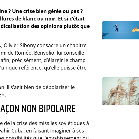
e ? Une crise bien gérée ou pas ?
res de blanc ou noir. Et si c’était
adicalisation des opinions plutôt que
»
, Olivier Sibony consacre un chapitre
mi de Roméo, Benvolio, lui conseille
 afin, précisément, d’élargir le champ
l’unique référence, qu’elle puisse être
. Il s’agit bien de dépolariser le
 ».
FAÇON NON BIPOLAIRE
 de la crise des missiles soviétiques à
vahir Cuba, en faisant imaginer à ses
es possibilités que l’envahissement ou