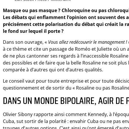
Masque ou pas masque ? Chloroquine ou pas chloroquin
Les débats qui enflamment l’opinion ont souvent des allu
précisément cette polarisation du débat qui créait la r
le fond sur lequel il porte ?
Dans son ouvrage, «
Vous allez redécouvrir le management ! 
à ce thème et cite un passage de Roméo et Juliette où un a
de ne plus cantonner ses regards à l’inaccessible Rosaline
des possibles et de faire que la belle Rosaline ne soit plus 
comparée à d’autres qui ont d’autres qualités.
Le conseil vaut pour toute entreprise et pour toute décision
questionnement et de sortir du « Rosaline ou pas Rosaline
DANS UN MONDE BIPOLAIRE, AGIR DE 
Olivier Sibony rapporte ainsi comment Kennedy, à l’époque
Cuba, sut sortir de la polarité : envahir Cuba ou ne pas en
troupes d’autres options. C’est ainsi qu’ont émergé d’autr