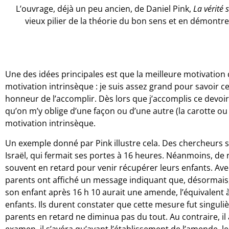
L’ouvrage, déjà un peu ancien, de Daniel Pink,
La vérité 
vieux pilier de la théorie du bon sens et en démontre 
Une des idées principales est que la meilleure motivation 
motivation intrinsèque : je suis assez grand pour savoir ce
honneur de l’accomplir. Dès lors que j’accomplis ce devoi
qu’on m’y oblige d’une façon ou d’une autre (la carotte ou 
motivation intrinsèque.
Un exemple donné par Pink illustre cela. Des chercheurs s
Israël, qui fermait ses portes à 16 heures. Néanmoins, d
souvent en retard pour venir récupérer leurs enfants. Ave
parents ont affiché un message indiquant que, désormais,
son enfant après 16 h 10 aurait une amende, l’équivalent 
enfants. Ils durent constater que cette mesure fut singuli
parents en retard ne diminua pas du tout. Au contraire, i
examen, il s’avéra qu’avant l’établissement de l’amende, le