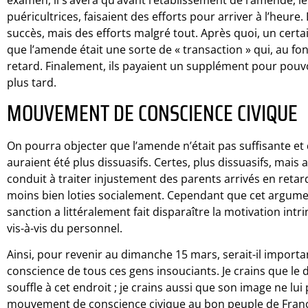
puéricultrices, faisaient des efforts pour arriver à l’heur
succès, mais des efforts malgré tout. Après quoi, un cert
que l’amende était une sorte de « transaction » qui, au fon
retard. Finalement, ils payaient un supplément pour pouvo
plus tard.
MOUVEMENT DE CONSCIENCE CIVIQUE
On pourra objecter que l’amende n’était pas suffisante et 
auraient été plus dissuasifs. Certes, plus dissuasifs, mais a
conduit à traiter injustement des parents arrivés en reta
moins bien loties socialement. Cependant que cet argument 
sanction a littéralement fait disparaître la motivation intr
vis-à-vis du personnel.
Ainsi, pour revenir au dimanche 15 mars, serait-il important,
conscience de tous ces gens insouciants. Je crains que le
souffle à cet endroit ; je crains aussi que son image ne lui
mouvement de conscience civique au bon peuple de France.