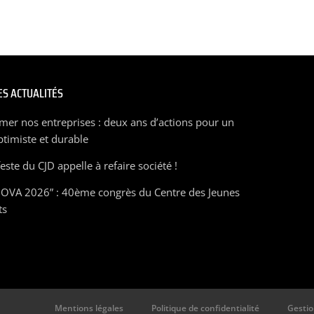
S ACTUALITÉS
mer nos entreprises : deux ans d’actions pour un
ptimiste et durable
ste du CJD appelle à refaire société !
OVA 2026” : 40ème congrès du Centre des Jeunes
ts
Mentions légales
Politique de confidentialité
Gestio