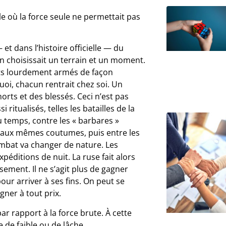
ble où la force seule ne permettait pas
 et dans l’histoire officielle — du
on choisissait un terrain et un moment.
s lourdement armés de façon
quoi, chacun rentrait chez soi. Un
orts et des blessés. Ceci n’est pas
itualisés, telles les batailles de la
du temps, contre les « barbares »
as aux mêmes coutumes, puis entre les
mbat va changer de nature. Les
éditions de nuit. La ruse fait alors
ement. Il ne s’agit plus de gagner
our arriver à ses fins. On peut se
gner à tout prix.
ar rapport à la force brute. À cette
e de faible ou de lâche.