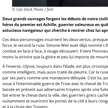
© Can Stock Photo / ferli
Deux grands ouvrages forgent les débuts de notre civilis
héros du premier est Achille, guerrier valeureux en quêt
astucieux navigateur qui cherche à rentrer chez lui aprè
Ces deux personnages incarnent les deux vertus, presque 
force, le second la ruse. Simone Weil avait déjà nommé L’Ili
combat en face à face, à visage découvert. Il tient l’honne
moins la victoire que la gloire et peu lui importe de mour
À l’inverse, Ulysse, toujours dans l’Iliade, est plus circonspe
comme intelligent, mais aussi traité de pleutre. Car la ruse
par ses pairs comme une manœuvre déloyale. C’est lui, po
issue à l’interminable guerre de Troie avec le cheval de Tr
laissée en présent aux adversaires troyens après une fuit
fait entrer le cheval dans la ville, des guerriers grecs cach
nuitamment et ouvriront les portes de la cité à leurs congé
et à la chute des Troyens.