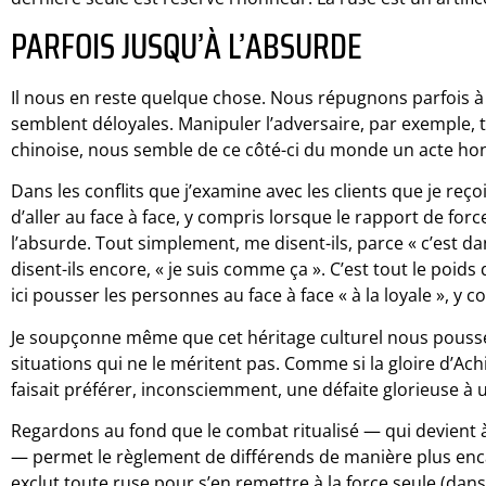
PARFOIS JUSQU’À L’ABSURDE
Il nous en reste quelque chose. Nous répugnons parfois
semblent déloyales. Manipuler l’adversaire, par exemple, t
chinoise, nous semble de ce côté-ci du monde un acte ho
Dans les conflits que j’examine avec les clients que je reço
d’aller au face à face, y compris lorsque le rapport de forc
l’absurde. Tout simplement, me disent-ils, parce « c’est d
disent-ils encore, « je suis comme ça ». C’est tout le poids 
ici pousser les personnes au face à face « à la loyale », y
Je soupçonne même que cet héritage culturel nous pousse 
situations qui ne le méritent pas. Comme si la gloire d’Achi
faisait préférer, inconsciemment, une défaite glorieuse à 
Regardons au fond que le combat ritualisé — qui devient 
— permet le règlement de différends de manière plus enc
exclut toute ruse pour s’en remettre à la force seule (dans