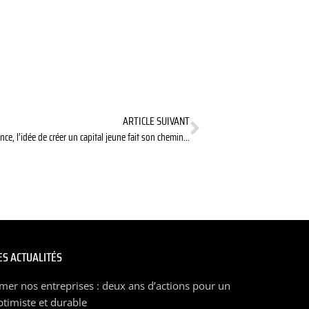
ARTICLE SUIVANT
nce, l’idée de créer un capital jeune fait son chemin…
S ACTUALITÉS
mer nos entreprises : deux ans d’actions pour un
ptimiste et durable