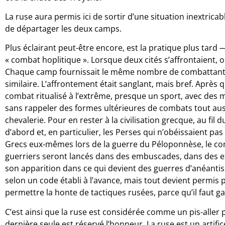
La ruse aura permis ici de sortir d’une situation inextrica
de départager les deux camps.
Plus éclairant peut-être encore, est la pratique plus tard —
« combat hoplitique ». Lorsque deux cités s’affrontaient, 
Chaque camp fournissait le même nombre de combattant
similaire. L’affrontement était sanglant, mais bref. Après 
combat ritualisé à l’extrême, presque un sport, avec des m
sans rappeler des formes ultérieures de combats tout aussi r
chevalerie. Pour en rester à la civilisation grecque, au fil 
d’abord et, en particulier, les Perses qui n’obéissaient p
Grecs eux-mêmes lors de la guerre du Péloponnèse, le co
guerriers seront lancés dans des embuscades, dans des exp
son apparition dans ce qui devient des guerres d’anéantiss
selon un code établi à l’avance, mais tout devient permis p
permettre la honte de tactiques rusées, parce qu’il faut ga
C’est ainsi que la ruse est considérée comme un pis-aller p
dernière seule est réservé l’honneur. La ruse est un artific