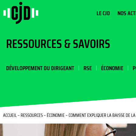
LE CJD
NOS ACT
RESSOURCES & SAVOIRS
DÉVELOPPEMENT DU DIRIGEANT
RSE
ÉCONOMIE
P
ACCUEIL
–
RESSOURCES
–
ÉCONOMIE
–
COMMENT EXPLIQUER LA BAISSE DE LA 