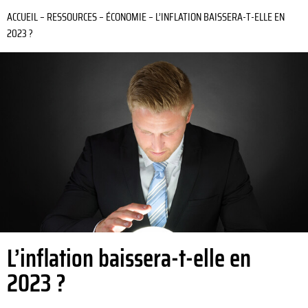
ACCUEIL
–
RESSOURCES
–
ÉCONOMIE
–
L’INFLATION BAISSERA-T-ELLE EN
2023 ?
L’inflation baissera-t-elle en
2023 ?