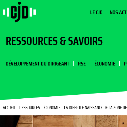
LE CJD
NOS ACT
RESSOURCES & SAVOIRS
DÉVELOPPEMENT DU DIRIGEANT
RSE
ÉCONOMIE
P
ACCUEIL
–
RESSOURCES
–
ÉCONOMIE
–
LA DIFFICILE NAISSANCE DE LA ZONE D