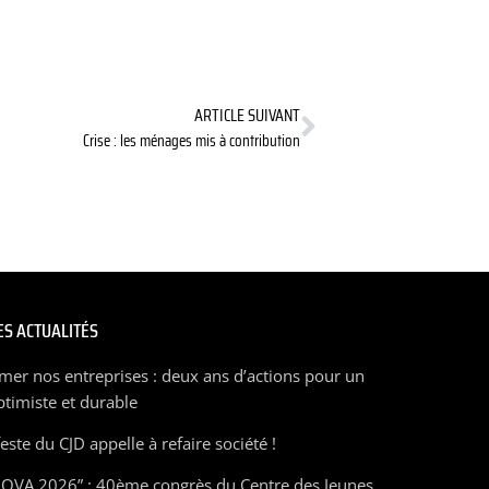
ARTICLE SUIVANT
Crise : les ménages mis à contribution
S ACTUALITÉS
mer nos entreprises : deux ans d’actions pour un
ptimiste et durable
ste du CJD appelle à refaire société !
OVA 2026” : 40ème congrès du Centre des Jeunes