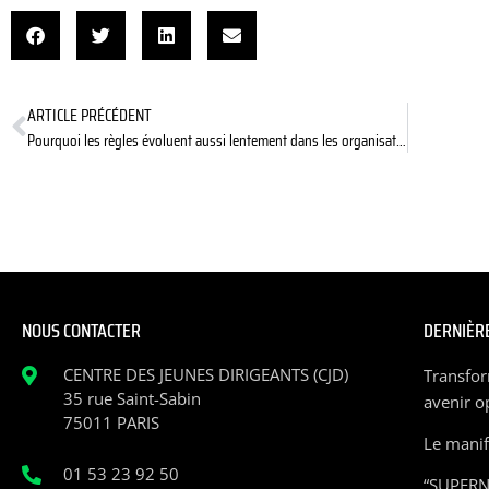
ARTICLE PRÉCÉDENT
Pourquoi les règles évoluent aussi lentement dans les organisations ?
NOUS CONTACTER
DERNIÈRE
CENTRE DES JEUNES DIRIGEANTS (CJD)
Transfor
35 rue Saint-Sabin
avenir o
75011 PARIS
Le manife
01 53 23 92 50
“SUPERN