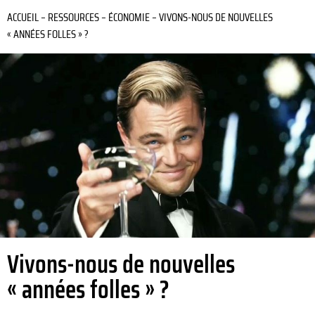
ACCUEIL
–
RESSOURCES
–
ÉCONOMIE
–
VIVONS-NOUS DE NOUVELLES
« ANNÉES FOLLES » ?
Vivons-nous de nouvelles
« années folles » ?