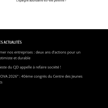
L’épargne abondante est-elle pérenne ?
S ACTUALITÉS
mer nos entreprises : deux ans d’actions pour un
ptimiste et durable
ste du CJD appelle à refaire société !
OVA 2026” : 40ème congrès du Centre des Jeunes
ts