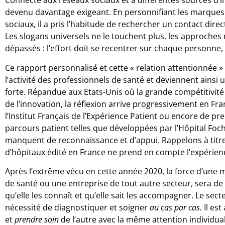
Connecté aux réseaux sociaux et à différentes sources d’
devenu davantage exigeant. En personnifiant les marques 
sociaux, il a pris l’habitude de rechercher un contact dire
Les slogans universels ne le touchent plus, les approches m
dépassés : l’effort doit se recentrer sur chaque personne, 
Ce rapport personnalisé et cette « relation attentionnée »
l’activité des professionnels de santé et deviennent ainsi 
forte. Répandue aux Etats-Unis où la grande compétitivité
de l’innovation, la réflexion arrive progressivement en Fra
l’Institut Français de l’Expérience Patient ou encore de pr
parcours patient telles que développées par l’Hôpital Foch 
manquent de reconnaissance et d’appui. Rappelons à tit
d’hôpitaux édité en France ne prend en compte l’expérienc
Après l’extrême vécu en cette année 2020, la force d’une 
de santé ou une entreprise de tout autre secteur, sera de 
qu’elle les connaît et qu’elle sait les accompagner. Le sect
nécessité de diagnostiquer et soigner
au cas par cas.
Il est
et
prendre soin
de l’autre avec la même attention individua