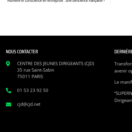
Humilité et conscience en entreprise : une déficience française ?
NOUS CONTACTER
DERNIÈRE
CENTRE DES JEUNES DIRIGEANTS (CJD)
Transfor
35 rue Saint-Sabin
avenir o
75011 PARIS
Le manife
01 53 23 92 50
“SUPERN
Dirigean
cjd@cjd.net