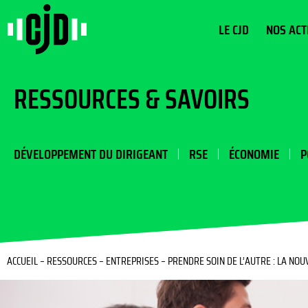
LE CJD
NOS ACT
RESSOURCES & SAVOIRS
DÉVELOPPEMENT DU DIRIGEANT
RSE
ÉCONOMIE
P
ACCUEIL
–
RESSOURCES
–
ENTREPRISES
–
PRENDRE SOIN DE L’AUTRE : LA NOUV