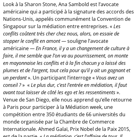
Look à la Sharon Stone, Ana Sambold est l’avocate
américaine qui a participé à la signature des accords des
Nations-Unis, appelés communément la Convention de
Singapour sur la médiation entre entreprises. «
Les
conflits coûtent très cher chez nous, alors, on essaie de
stopper le conflit en amont —
souligne l’avocate
américaine
— En France, il y a un changement de culture à
faire, il me semble que l’on va au pourrissement, on monte
en mayonnaise les conflits et à la fin chacun y a laissé des
plumes et de l’argent, tout cela pour qu’il y ait un gagnant et
un perdant
». Un participant l’interroge «
Vous avez un
conseil ?
» «
Le plus dur, c’est l’entrée en médiation, il faut
avant tout laisser de côté les ego et les ressentiments
».
Venue de San Diego, elle nous apprend qu’elle retourne
à Paris pour participer à la Médiation week, une
compétition entre 350 étudiants de 66 universités du
monde organisée par la Chambre de Commerce
Internationale. Ahmed Galaï, Prix Nobel de la Paix 2015,
est de la partie. «
La médiation, c’est l’affaire de tous. Il