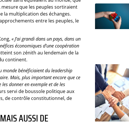
sociale sans équivalent au monde, que
 mesure que les peuples sortiraient
de la multiplication des échanges.
 rapprochements entre les peuples, le
 Kong,
« J’ai grandi dans un pays, dans un
s bénéfices économiques d’une coopération
tteint son zénith au lendemain de la
 du continent.
du monde bénéficiaient du leadership
taire. Mais, plus important encore que ce
e les donner en exemple et de les
urs servi de boussole politique aux
s, de contrôle constitutionnel, de
 MAIS AUSSI DE