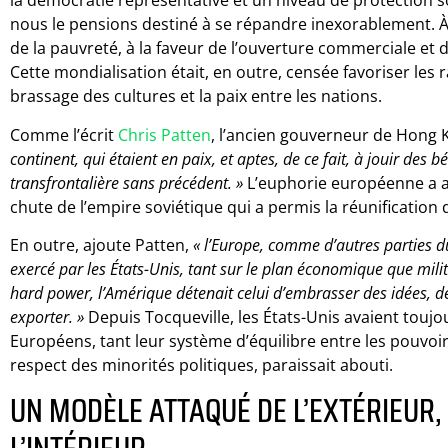
la démocratie représentative et un niveau de protection 
nous le pensions destiné à se répandre inexorablement. À
de la pauvreté, à la faveur de l’ouverture commerciale et 
Cette mondialisation était, en outre, censée favoriser les
brassage des cultures et la paix entre les nations.
Comme l’écrit
Chris Patten
, l’ancien gouverneur de Hong
continent, qui étaient en paix, et aptes, de ce fait, à jouir de
transfrontalière sans précédent. »
L’euphorie européenne a a
chute de l’empire soviétique qui a permis la réunification
En outre, ajoute Patten,
« l’Europe, comme d’autres parties 
exercé par les États-Unis, tant sur le plan économique que mili
hard power, l’Amérique détenait celui d’embrasser des idées, d
exporter. »
Depuis Tocqueville, les États-Unis avaient toujo
Européens, tant leur système d’équilibre entre les pouvoir
respect des minorités politiques, paraissait abouti.
UN MODÈLE ATTAQUÉ DE L’EXTÉRIEUR,