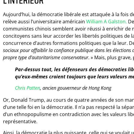
L’INTÉRIEUR
Aujourd’hui, la démocratie libérale est attaquée à la fois de
relève aussi l’universitaire américain
William A Galston.
De 
communistes chinois semblent avoir réussi à enrichir de 
concitoyens sans leur accorder les libertés politiques de 
concurrence d’autres formations politiques que la leur. De
sociaux pour affaiblir la confiance publique dans les élection
propre type d’autoritarisme conservateur
. » Mais, plus grave,
Par-dessus tout, les défenseurs des démocraties li
qu’eux-mêmes croient toujours que leurs valeurs mé
Chris Patten
, ancien gouverneur de Hong Kong
Or, Donald Trump, au cours de quatre années de son manda
d’une telle foi en la démocratie. Il n’a pas respecté la sépa
d’un ethnopopulisme en contradiction avec les valeurs lib
représentative.
Ainsi, la démocratie la plus puissante, celle qui se voulait