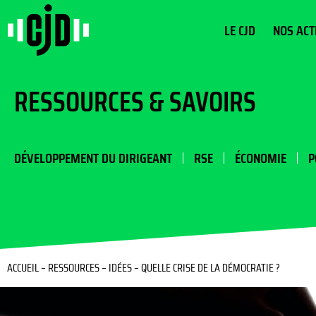
LE CJD
NOS ACT
RESSOURCES & SAVOIRS
DÉVELOPPEMENT DU DIRIGEANT
RSE
ÉCONOMIE
P
ACCUEIL
–
RESSOURCES
–
IDÉES
–
QUELLE CRISE DE LA DÉMOCRATIE ?