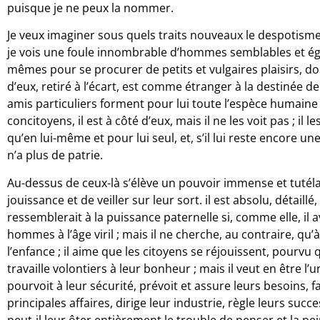
puisque je ne peux la nommer.
Je veux imaginer sous quels traits nouveaux le despotism
je vois une foule innombrable d’hommes semblables et ég
mêmes pour se procurer de petits et vulgaires plaisirs, d
d’eux, retiré à l’écart, est comme étranger à la destinée de
amis particuliers forment pour lui toute l’espèce humain
concitoyens, il est à côté d’eux, mais il ne les voit pas ; il le
qu’en lui-même et pour lui seul, et, s’il lui reste encore un
n’a plus de patrie.
Au-dessus de ceux-là s’élève un pouvoir immense et tutélai
jouissance et de veiller sur leur sort. il est absolu, détaillé
ressemblerait à la puissance paternelle si, comme elle, il 
hommes à l’âge viril ; mais il ne cherche, au contraire, qu’
l’enfance ; il aime que les citoyens se réjouissent, pourvu q
travaille volontiers à leur bonheur ; mais il veut en être l’un
pourvoit à leur sécurité, prévoit et assure leurs besoins, fac
principales affaires, dirige leur industrie, règle leurs succ
peut-il leur ôter entièrement le trouble de penser et la pei