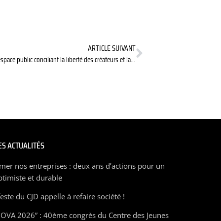
ARTICLE SUIVANT
Préserver un espace public conciliant la liberté des créateurs et la protection de leurs droits
S ACTUALITÉS
mer nos entreprises : deux ans d’actions pour un
ptimiste et durable
ste du CJD appelle à refaire société !
OVA 2026” : 40ème congrès du Centre des Jeunes