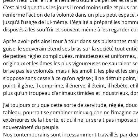
C’est ainsi que tous les jours il rend moins utile et plus rare
renferme l’action de la volonté dans un plus petit espace
jusqu’à l’usage de lui-même. L’égalité a préparé les hommes
disposés à les souffrir et souvent même à les regarder c
Après avoir pris ainsi tour à tour dans ses puissantes mains
guise, le souverain étend ses bras sur la société tout entiè
de petites règles compliquées, minutieuses et uniformes, à 
originaux et les âmes les plus vigoureuses ne sauraient se f
brise pas les volontés, mais il les amollit, les plie et les diri
s’oppose sans cesse à ce qu’on agisse ; il ne détruit point, 
point, il gêne, il comprime, il énerve, il éteint, il hébète, e
plus qu’un troupeau d’animaux timides et industrieux, do
J’ai toujours cru que cette sorte de servitude, réglée, douce
tableau, pourrait se combiner mieux qu’on ne l’imagine 
extérieures de la liberté, et qu’il ne lui serait pas impossi
souveraineté du peuple.
Nos contemporains sont incessamment travaillés par deux 