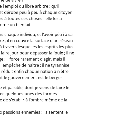
 l’emploi du libre arbitre ; qu’il
, et dérobe peu à peu à chaque citoyen
 à toutes ces choses : elle les a
omme un bienfait.
 chaque individu, et l’avoir pétri à sa
re ; il en couvre la surface d’un réseau
travers lesquelles les esprits les plus
aire jour pour dépasser la foule ; il ne
ge ; il force rarement d’agir, mais il
il empêche de naître ; il ne tyrannise
t il réduit enfin chaque nation a n’être
nt le gouvernement est le berger.
 et paisible, dont je viens de faire le
avec quelques-unes des formes
ble de s’établir à l’ombre même de la
passions ennemies : ils sentent le