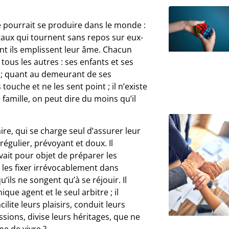
e pourrait se produire dans le monde :
aux qui tournent sans repos sur eux-
ont ils emplissent leur âme. Chacun
 tous les autres : ses enfants et ses
e ; quant au demeurant de ses
s touche et ne les sent point ; il n’existe
e famille, on peut dire du moins qu’il
re, qui se charge seul d’assurer leur
, régulier, prévoyant et doux. Il
avait pour objet de préparer les
à les fixer irrévocablement dans
u’ils ne songent qu’à se réjouir. Il
ique agent et le seul arbitre ; il
ilite leurs plaisirs, conduit leurs
essions, divise leurs héritages, que ne
ne de vivre ?