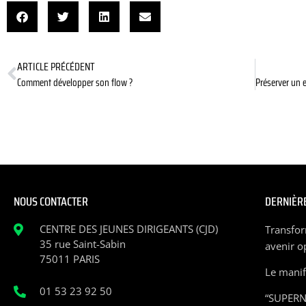
ARTICLE PRÉCÉDENT
Comment développer son flow ?
NOUS CONTACTER
DERNIÈRE
CENTRE DES JEUNES DIRIGEANTS (CJD)
Transfor
35 rue Saint-Sabin
avenir o
75011 PARIS
Le manife
01 53 23 92 50
“SUPERN