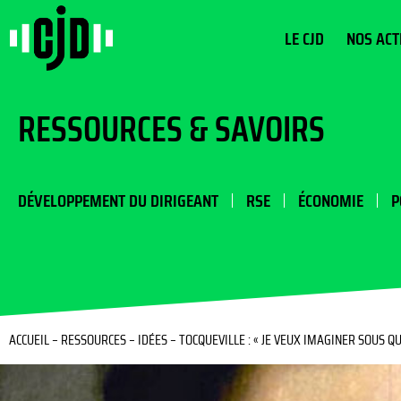
LE CJD
NOS ACT
RESSOURCES & SAVOIRS
DÉVELOPPEMENT DU DIRIGEANT
RSE
ÉCONOMIE
P
ACCUEIL
–
RESSOURCES
–
IDÉES
–
TOCQUEVILLE : « JE VEUX IMAGINER SOUS 