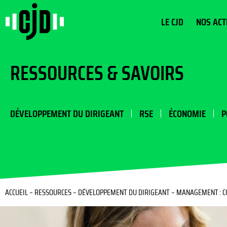
LE CJD
NOS ACT
RESSOURCES & SAVOIRS
DÉVELOPPEMENT DU DIRIGEANT
RSE
ÉCONOMIE
P
ACCUEIL
–
RESSOURCES
–
DÉVELOPPEMENT DU DIRIGEANT
–
MANAGEMENT : C