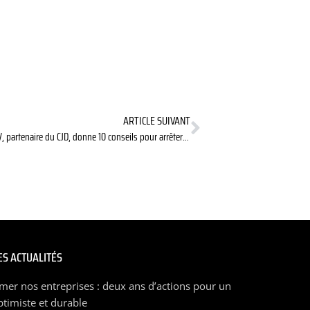
ARTICLE SUIVANT
Le Groupe VYV, partenaire du CJD, donne 10 conseils pour arrêter de fumer
S ACTUALITÉS
mer nos entreprises : deux ans d’actions pour un
ptimiste et durable