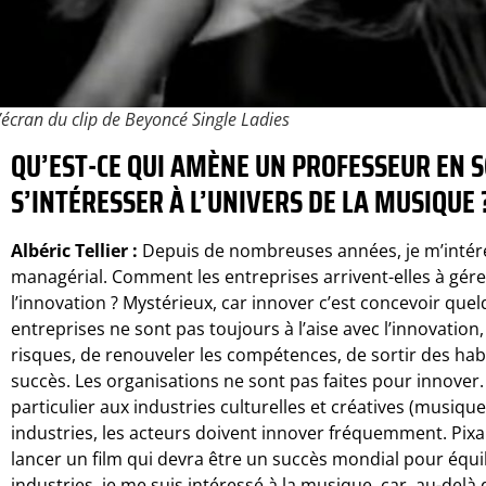
’écran du clip de Beyoncé
Single Ladies
QU’EST-CE QUI AMÈNE UN PROFESSEUR EN S
S’INTÉRESSER À L’UNIVERS DE LA MUSIQUE 
Albéric Tellier :
Depuis de nombreuses années, je m’intére
managérial. Comment les entreprises arrivent-elles à gér
l’innovation ? Mystérieux, car innover c’est concevoir que
entreprises ne sont pas toujours à l’aise avec l’innovatio
risques, de renouveler les compétences, de sortir des habi
succès. Les organisations ne sont pas faites pour innover. 
particulier aux industries culturelles et créatives (musiqu
industries, les acteurs doivent innover fréquemment. Pix
lancer un film qui devra être un succès mondial pour équi
industries, je me suis intéressé à la musique, car, au-delà