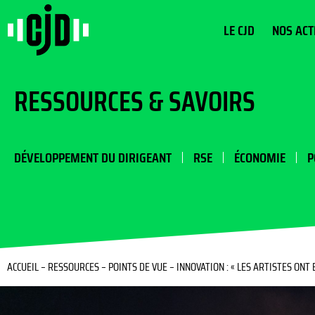
LE CJD
NOS ACT
RESSOURCES & SAVOIRS
DÉVELOPPEMENT DU DIRIGEANT
RSE
ÉCONOMIE
P
ACCUEIL
–
RESSOURCES
–
POINTS DE VUE
–
INNOVATION : « LES ARTISTES ONT