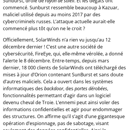
Sunburst, drôle de
rayon de soleil
. Et les dégâts ont
commencé. Sunburst ressemble beaucoup à Kazuar,
maliciel utilisé depuis au moins 2017 par des
cybercriminels russes. L’attaque actuelle aurait-elle
commencé plus tôt qu’on ne le croit ?
Officiellement, SolarWinds n’a rien vu jusqu’au 12
décembre dernier ! C’est une autre société de
cybersécurité, FireEye, qui, elle-même vérolée, a donné
l’alerte le 8 décembre. Entre-temps, depuis mars
dernier, 18 000 clients de SolarWinds ont téléchargé des
mises à jour d’Orion contenant SunBurst et sans doute
d’autres maliciels. Cela a ouvert dans les systèmes
informatiques des
backdoor
, des
portes dérobées
,
fonctionnalités permettant d’agir dans un logiciel
devenu cheval de Troie. L’ennemi peut ainsi voler des
informations confidentielles et agir pour endommager
des structures. On affirme qu’il s’agit d’une gigantesque
opération d’espionnage, pas de sabotage, visant