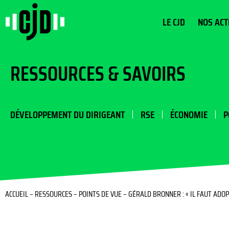
LE CJD
NOS ACT
RESSOURCES & SAVOIRS
DÉVELOPPEMENT DU DIRIGEANT
RSE
ÉCONOMIE
P
ACCUEIL
–
RESSOURCES
–
POINTS DE VUE
–
GÉRALD BRONNER : « IL FAUT ADO