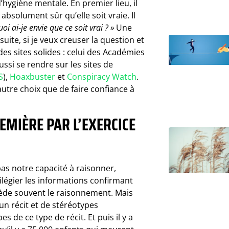
hygiène mentale. En premier lieu, il
bsolument sûr qu’elle soit vraie. Il
oi ai-je envie que ce soit vrai ? »
Une
nsuite, si je veux creuser la question et
 des sites solides : celui des Académies
si se rendre sur les sites de
S
),
Hoaxbuster
et
Conspiracy Watch
.
’autre choix que de faire confiance à
MIÈRE PAR L’EXERCICE
pas notre capacité à raisonner,
ilégier les informations confirmant
ède souvent le raisonnement. Mais
d’un récit et de stéréotypes
s de ce type de récit. Et puis il y a