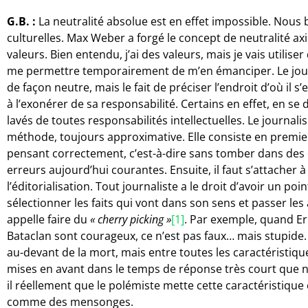
G.B. :
La neutralité absolue est en effet impossible. Nous
culturelles. Max Weber a forgé le concept de neutralité axi
valeurs. Bien entendu, j’ai des valeurs, mais je vais utilise
me permettre temporairement de m’en émanciper. Le journa
de façon neutre, mais le fait de préciser l’endroit d’où il 
à l’exonérer de sa responsabilité. Certains en effet, en se
lavés de toutes responsabilités intellectuelles. Le journal
méthode, toujours approximative. Elle consiste en premier 
pensant correctement, c’est-à-dire sans tomber dans des 
erreurs aujourd’hui courantes. Ensuite, il faut s’attacher à
l’éditorialisation. Tout journaliste a le droit d’avoir un poi
sélectionner les faits qui vont dans son sens et passer les 
appelle faire du
« cherry picking »
[1]
. Par exemple, quand Er
Bataclan sont courageux, ce n’est pas faux… mais stupide. 
au-devant de la mort, mais entre toutes les caractéristiq
mises en avant dans le temps de réponse très court que no
il réellement que le polémiste mette cette caractéristique e
comme des mensonges.