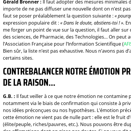
Gérald Bronner :
Il faut adopter des mesures minimales d’
importe de ne pas diffuser une nouvelle dont on n’est pas a
faut se poser préalablement la question suivante :
« pourqu
expression populaire dit :
« Dans le doute, abstiens-toi ! »
. E
me forger un point de vue sur la question, il faut aller sur
des sciences, de Pharmacie, des Technologies… On peut aus
l’Association Française pour l’Information Scientifique (
AFI
Bien sûr, la liste n’est pas exhaustive. Nous n’avons pas d
certains sites.
CONTREBALANCER NOTRE ÉMOTION PRE
DE LA RAISON…
G.B. :
Il faut veiller à ce que notre émotion ne contamine 
notamment via le biais de confirmation qui consiste à priv
nos idées préconçues ou nos hypothèses. L’émotion préc
cette émotion ne vient pas de nulle part : elle est le fruit 
(élite/peuple, riches/pauvres, etc.). Nous pouvons être dupe