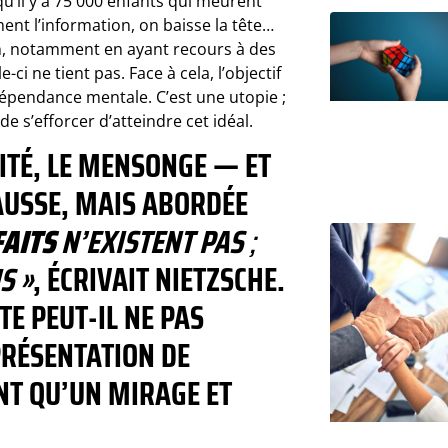
qu’il y a 75 000 enfants qui meurent
ent l’information, on baisse la tête…
on, notamment en ayant recours à des
ci ne tient pas. Face à cela, l’objectif
dépendance mentale. C’est une utopie ;
e s’efforcer d’atteindre cet idéal.
RITÉ, LE MENSONGE — ET
AUSSE, MAIS ABORDÉE
FAITS
N’
EXISTENT PAS
;
S »
, ÉCRIVAIT NIETZSCHE.
E PEUT-IL NE PAS
PRÉSENTATION DE
NT QU’UN MIRAGE ET