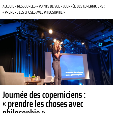
ACCUEIL
–
RESSOURCES
–
POINTS DE VUE
–
JOURNÉE DES COPERNICIENS :
« PRENDRE LES CHOSES AVEC PHILOSOPHIE »
Journée des coperniciens :
« prendre les choses avec
philosophie »