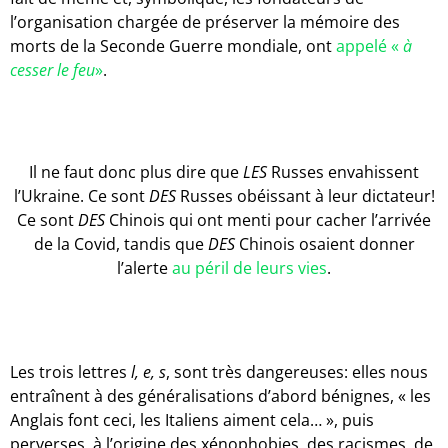
l’organisation chargée de préserver la mémoire des
morts de la Seconde Guerre mondiale, ont
appelé «
à
cesser le feu
»
.
Il ne faut donc plus dire que
LES
Russes envahissent
l’Ukraine. Ce sont
DES
Russes obéissant à leur dictateur!
Ce sont
DES
Chinois qui ont menti pour cacher l’arrivée
de la Covid, tandis que
DES
Chinois osaient donner
l’alerte
au péril de leurs vies
.
Les trois lettres
l, e, s
, sont très dangereuses: elles nous
entraînent à des généralisations d’abord bénignes, « les
Anglais font ceci, les Italiens aiment cela… », puis
perverses, à l’origine des xénophobies, des racismes, de