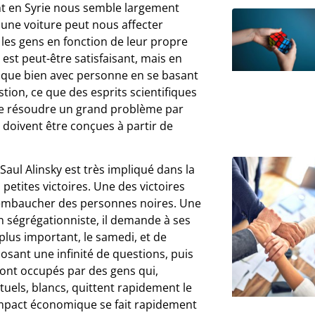
nt en Syrie nous semble largement
r une voiture peut nous affecter
 les gens en fonction de leur propre
est peut-être satisfaisant, mais en
ique bien avec personne en se basant
tion, ce que des esprits scientifiques
de résoudre un grand problème par
i doivent être conçues à partir de
Saul Alinsky est très impliqué dans la
petites victoires. Une des victoires
à embaucher des personnes noires. Une
sin ségrégationniste, il demande à ses
e plus important, le samedi, et de
sant une infinité de questions, puis
sont occupés par des gens qui,
ituels, blancs, quittent rapidement le
L’impact économique se fait rapidement