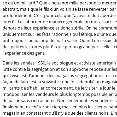
ce qu’un milliard ? Que cinquante mille personnes meure
abstrait, mais que le fils d’un voisin se fasse renverser pa
profondément. C’est pour cela que l’activiste doit aborder
intérêt. Les aborder de manière générale ou moralisatrice 
dehors de leur expérience et donc stérile. On ne commun
uniquement sur les faits rationnels ou l’éthique d’une ques
ont toujours beaucoup de mal à saisir. Quand on essaie 
des petites victoires plutôt que par un grand pari, celles-c
l’expérience des gens.
Dans les années 1950, le sociologue et activiste américain 
lutte contre la ségrégation et son approche repose sur les 
qu’il vise est d’amener des magasins ségrégationnistes 
façon de faire est la suivante : une fois identifié un maga
militants de s’habiller correctement, de le visiter le jour l
monopoliser les vendeurs le plus longtemps possible en po
de partir sans rien acheter. Non seulement les vendeurs 
finalement, n’achèteront rien, mais en plus les clients hab
magasin en constatant qu’il n’y a que des clients noirs. 