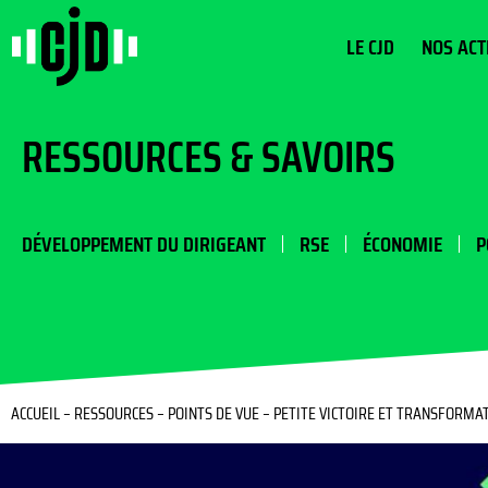
LE CJD
NOS ACT
RESSOURCES & SAVOIRS
DÉVELOPPEMENT DU DIRIGEANT
RSE
ÉCONOMIE
P
ACCUEIL
–
RESSOURCES
–
POINTS DE VUE
–
PETITE VICTOIRE ET TRANSFORMAT