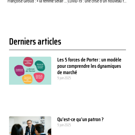
Françoise Giroud : « la femme serait vraiment l’égale de l’homme le jour où, à un poste important, on désignerait une femme incompétente »
COVID-19 : une crise d’un nouveau type
Derniers articles
Les 5 forces de Porter : un modèle
pour comprendre les dynamiques
de marché
9 juin 2025
Qu’est-ce qu’un patron ?
9 juin 2025