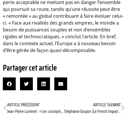
perte acceptable ne mettant pas en danger l’ensemble
qui poursuit sa route, tandis qu’une réussite peut être
« remontée » au global contribuant à faire évoluer celui-
ci. « Face aux rivalités des grands empires, le monde a
besoin de puissances souples et non d’ensembles
rigides et technocratiques. » conclut l’article. En bref,
dans le contexte actuel, l’Europe a à nouveau besoin
d’être gérée de façon quasi-décomposable.
Partager cet article
ARTICLE PRÉCÉDENT
ARTICLE SUIVANT
Jean-Pierre Luminet : « Les concepts fondamentaux ne doivent jamais cesser d’être interrogés » (2/2)
Stéphanie Goujon (Le French Impact) : » Il y a des trésors de solutions partout dans les territoires «