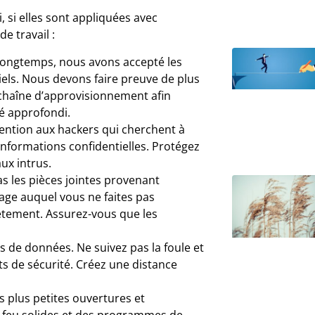
, si elles sont appliquées avec
de travail :
 longtemps, nous avons accepté les
iels. Nous devons faire preuve de plus
a chaîne d’approvisionnement afin
té approfondi.
tention aux hackers qui cherchent à
informations confidentielles. Protégez
aux intrus.
s les pièces jointes provenant
age auquel vous ne faites pas
ètement. Assurez-vous que les
 de données. Ne suivez pas la foule et
sts de sécurité. Créez une distance
s plus petites ouvertures et
e-feu solides et des programmes de