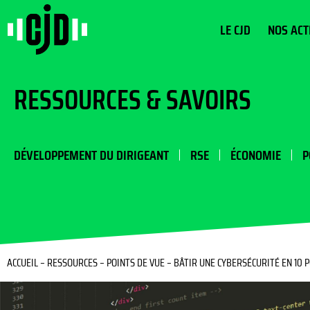
LE CJD
NOS ACT
RESSOURCES & SAVOIRS
DÉVELOPPEMENT DU DIRIGEANT
RSE
ÉCONOMIE
P
ACCUEIL
–
RESSOURCES
–
POINTS DE VUE
–
BÂTIR UNE CYBERSÉCURITÉ EN 10 