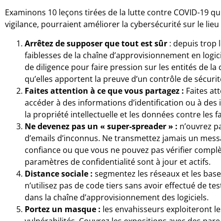
Examinons 10 leçons tirées de la lutte contre COVID-19 qui
vigilance, pourraient améliorer la cybersécurité sur le lieu 
Arrêtez de supposer que tout est sûr
: depuis trop
faiblesses de la chaîne d’approvisionnement en logic
de diligence pour faire pression sur les entités de l
qu’elles apportent la preuve d’un contrôle de sécuri
Faites attention à ce que vous partagez :
Faites at
accéder à des informations d’identification ou à des 
la propriété intellectuelle et les données contre les f
Ne devenez pas un « super-spreader » :
n’ouvrez pa
d’emails d’inconnus. Ne transmettez jamais un mess
confiance ou que vous ne pouvez pas vérifier compl
paramètres de confidentialité sont à jour et actifs.
Distance sociale :
segmentez les réseaux et les bases
n’utilisez pas de code tiers sans avoir effectué de te
dans la chaîne d’approvisionnement des logiciels.
Portez un masque :
les envahisseurs exploiteront le
vulnérabilités. Couvrez les expositions avec des par