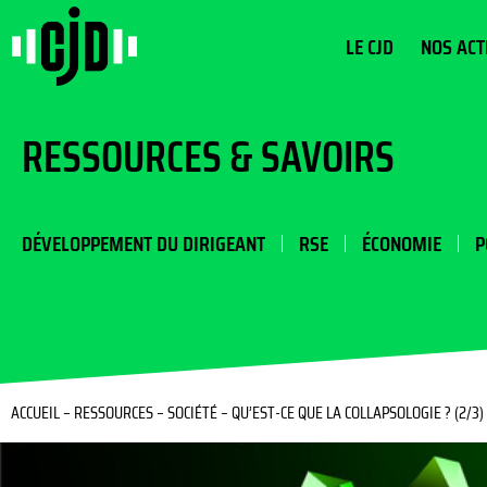
LE CJD
NOS ACT
RESSOURCES & SAVOIRS
DÉVELOPPEMENT DU DIRIGEANT
RSE
ÉCONOMIE
P
ACCUEIL
–
RESSOURCES
–
SOCIÉTÉ
–
QU’EST-CE QUE LA COLLAPSOLOGIE ? (2/3)