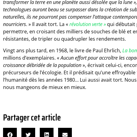
transformer la terre en une planète aussi désolée que la lune »,
technologues auront beau se surpasser dans la création de subst
naturelles, ils ne pourront pas compenser l’attaque contemporai
nourriciers
. » Il avait tort. La «
révolution verte »
qui débutait 
permettre, en croisant des milliers de souches de blé et en
résistantes, de tripler ou quadrupler les rendements.
Vingt ans plus tard, en 1968, le livre de Paul Ehrlich,
La bom
millions d’exemplaires. «
Aucun effort pour accroître les capac
croissance débridée de la population
», écrivait celui-ci, en
précurseurs de l’écologie. Et il prédisait qu’une effroyabl
l’humanité dès les années 1980… Lui aussi avait tort. No
nous mangeons de mieux en mieux.
Partager cet article