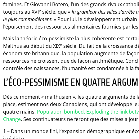
famines. Et Giovanni Botero, l’un des grands rivaux cathol
toujours au XVI° siècle, que «
la grandeur des villes s’arrête 
le plus commodément
. » Pour lui, le développement urbain
l’épuisement des ressources alimentaires fournies par l
Mais la théorie éco-pessimiste la plus cohérente est certa
Malthus au début du XIX° siècle. Du fait de la croissance 
économiste britannique, la population augmente de façon 
ressources ne croissent que de façon arithmétique. Concl
contrôle des naissances, l’humanité est condamnée à la 
L’ÉCO-PESSIMISME EN QUATRE ARGU
Dès ce moment « malthusien », les quatre arguments de l
place, estiment nos deux Canadiens, qui ont développé leu
quatre mains,
Population bombed. Exploding the link be
Change
. Ses continuateurs ne feront que des mises à jour
1 – Dans un monde fini, l’expansion démographique et éc
irréaliste.