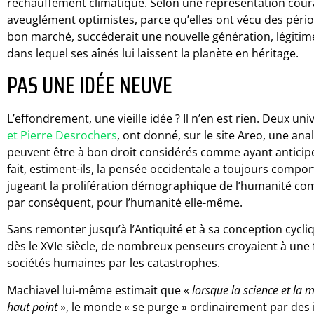
réchauffement climatique. Selon une représentation cour
aveuglément optimistes, parce qu’elles ont vécu des pério
bon marché, succéderait une nouvelle génération, légitim
dans lequel ses aînés lui laissent la planète en héritage.
PAS UNE IDÉE NEUVE
L’effondrement, une vieille idée ? Il n’en est rien. Deux un
et Pierre Desrochers
, ont donné, sur le site Areo, une ana
peuvent être à bon droit considérés comme ayant anticipé
fait, estiment-ils, la pensée occidentale a toujours compo
jugeant la prolifération démographique de l’humanité c
par conséquent, pour l’humanité elle-même.
Sans remonter jusqu’à l’Antiquité et à sa conception cycliq
dès le XVIe siècle, de nombreux penseurs croyaient à une
sociétés humaines par les catastrophes.
Machiavel lui-même estimait que «
lorsque la science et la
haut point
», le monde « se purge » ordinairement par des 