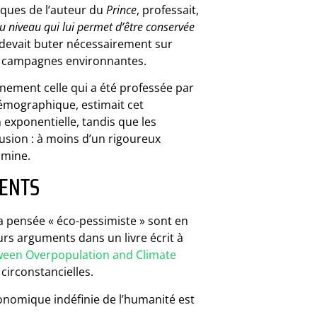
iques de l’auteur du
Prince
, professait,
au niveau qui lui permet d’être conservée
 devait buter nécessairement sur
es campagnes environnantes.
inement celle qui a été professée par
démographique, estimait cet
exponentielle, tandis que les
usion : à moins d’un rigoureux
famine.
MENTS
a pensée « éco-pessimiste » sont en
rs arguments dans un livre écrit à
tween Overpopulation and Climate
 circonstancielles.
onomique indéfinie de l’humanité est