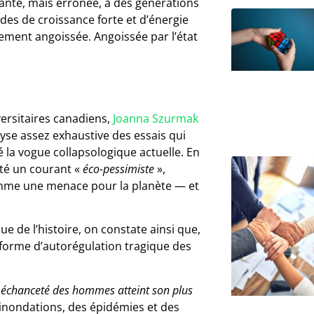
ante, mais erronée, à des générations
des de croissance forte et d’énergie
ement angoissée. Angoissée par l’état
iversitaires canadiens,
Joanna Szurmak
lyse assez exhaustive des essais qui
 la vogue collapsologique actuelle. En
rté un courant «
éco-pessimiste
»,
omme une menace pour la planète — et
ue de l’histoire, on constate ainsi que,
 forme d’autorégulation tragique des
 méchanceté des hommes atteint son plus
inondations, des épidémies et des