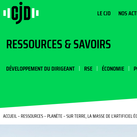
LE CJD
NOS ACT
RESSOURCES & SAVOIRS
DÉVELOPPEMENT DU DIRIGEANT
RSE
ÉCONOMIE
P
ACCUEIL
–
RESSOURCES
–
PLANÈTE
–
SUR TERRE, LA MASSE DE L’ARTIFICIEL 