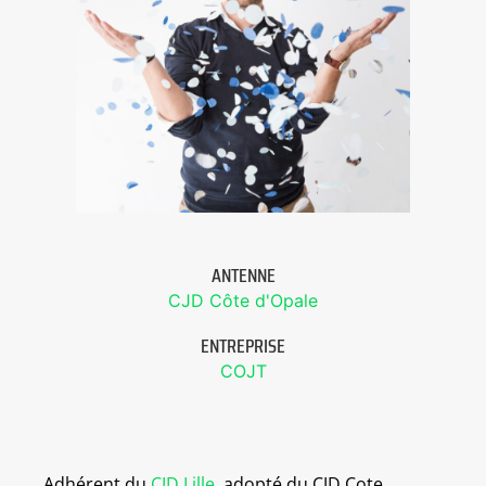
ANTENNE
CJD Côte d'Opale
ENTREPRISE
COJT
Adhérent du
CJD Lille
, adopté du CJD Cote